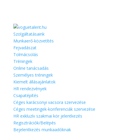
Szolgáltatásaink
Munkaerő-közvetítés
Fejvadászat
Tolmácsolás
Tréningek
Online tanácsadás
Személyes tréningek
Kiemelt állásajánlatok
HR rendezvények
Csapatépítés
Céges karácsonyi vacsora szervezése
Céges meetingek-konferenciák szervezése
HR exkluzív szakmai kör jelentkezés
Regisztrációk/Belépés
Bejelentkezés munkaadóknak