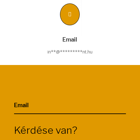

Email
in
**
@
*********
nt.hu
Email
Kérdése van?