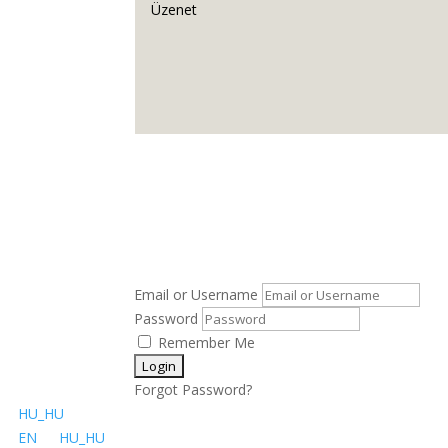
Email or Username
Password
Remember Me
Forgot Password?
HU_HU
EN
HU_HU