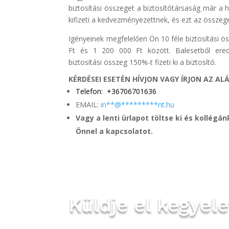
biztosítási összeget a biztosítótársaság már a h
kifizeti a kedvezményezettnek, és ezt az összeget
Igényeinek megfelelően Ön 10 féle biztosítási ö
Ft és 1 200 000 Ft között. Balesetből ered
biztosítási összeg 150%-t fizeti ki a biztosító.
KÉRDÉSEI ESETÉN HÍVJON VAGY ÍRJON AZ AL
Telefon: +36706701636
EMAIL:
in
**
@
*********
nt.hu
Vagy a lenti ürlapot töltse ki és kollégán
Önnel a kapcsolatot.
Küldje el kegyele