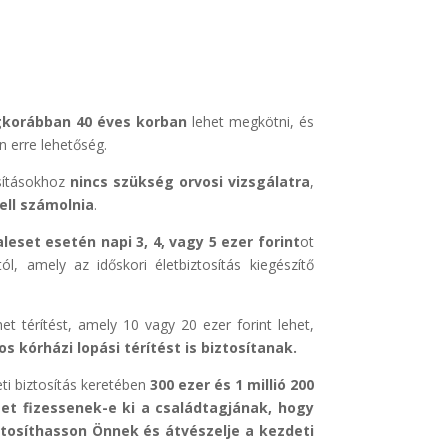
gkorábban 40 éves korban
lehet megkötni, és
 erre lehetőség.
osításokhoz
nincs szükség orvosi vizsgálatra
,
ell számolnia
.
leset esetén napi 3, 4, vagy 5 ezer forint
ot
ól, amely az időskori életbiztosítás kiegészítő
et térítést, amely 10 vagy 20 ezer forint lehet,
os kórházi lopási térítést is biztosítanak.
eti biztosítás keretében
300 ezer és 1 millió 200
get fizessenek-e ki a családtagjának, hogy
tosíthasson Önnek és átvészelje a kezdeti