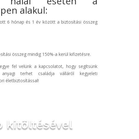
es halál esetén a
pen alakul:
ott 6 hónap és 1 év között a biztosítási összeg
osítási összeg mindig 150%-a kerül kifizetésre.
vegye fel velünk a kapcsolatot, hogy segítsünk
yagi terhet családja válláról kegyeleti
i életbiztosítással!
p kitöltésével