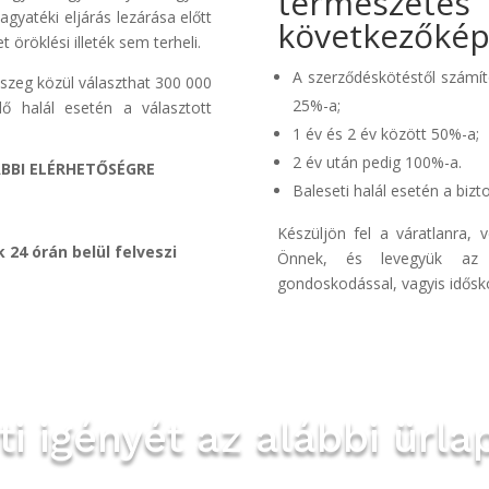
természet
agyatéki eljárás lezárása előtt
következőkép
 öröklési illeték sem terheli.
A szerződéskötéstől számít
sszeg közül választhat 300 000
25%-a;
ő halál esetén a választott
1 év és 2 év között 50%-a;
2 év után pedig 100%-a.
ÁBBI ELÉRHETŐSÉGRE
Baleseti halál esetén a bizt
Készüljön fel a váratlanra, 
k 24 órán belül felveszi
Önnek, és levegyük az an
gondoskodással, vagyis időskor
ti igényét az alábbi ürla