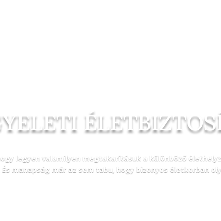
YELETI ÉLETBIZTOS
gy legyen valamilyen megtakarításuk a különböző élethelyze
 És manapság már az sem tabu, hogy bizonyos életkorban oly