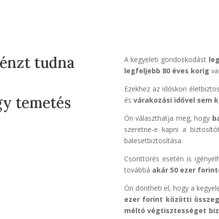
pénzt tudna
A kegyeleti gondoskodást
le
legfeljebb 80 éves korig
van
Ezekhez az időskori életbizt
gy temetés
és
várakozási idővel sem k
Ön választhatja meg, hogy
ba
szeretne-e kapni a biztosítót
balesetbiztosítása.
Csonttörés esetén is igényelh
továbbá
akár 50 ezer forint
Ön döntheti el, hogy a kegyel
ezer forint közötti össze
méltó végtisztességet biz