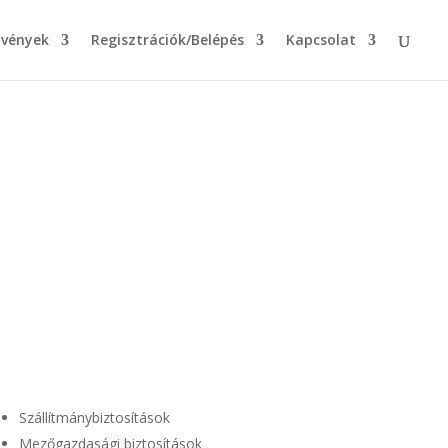
zvények
Regisztrációk/Belépés
Kapcsolat
Szállítmánybiztosítások
Mezőgazdasági biztosítások