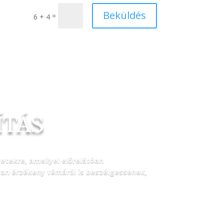
Beküldés
=
6 + 4
ÍTÁS
tekre, amellyel előrelátóan
an érzékeny témáról is beszélgessenek,