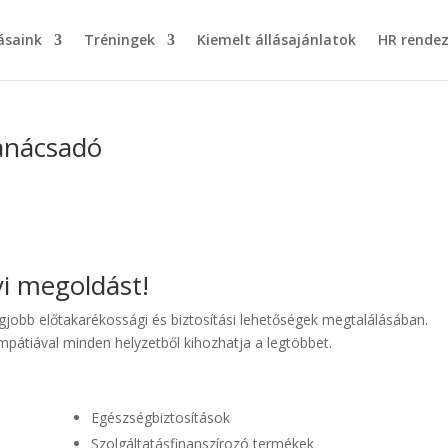
ásaink
Tréningek
Kiemelt állásajánlatok
HR rende
anácsadó
i megoldást!
gjobb előtakarékossági és biztosítási lehetőségek megtalálásában.
pátiával minden helyzetből kihozhatja a legtöbbet.
Egészségbiztosítások
Szolgáltatásfinanszírozó termékek