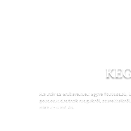
KEG
Ma már az embereknek egyre fontosabb, ho
gondoskodhatnak magukról, szeretteikről.
mint az elmúlás.